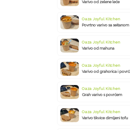
Varivo od zelene leće
Oaza Joyful Kitchen
Povrtno varivo sa seitanom
Oaza Joyful Kitchen
Varivo od mahuna
Oaza Joyful Kitchen
Varivo od grahorica i povrć
Oaza Joyful Kitchen
Grah varivo s povrćem
Oaza Joyful Kitchen
Varivo tikvice dimljeni tofu