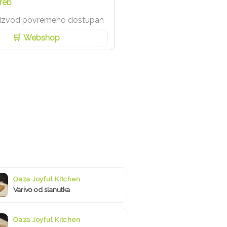
reb
izvod povremeno dostupan
Webshop
Oaza Joyful Kitchen
Varivo od slanutka
Oaza Joyful Kitchen