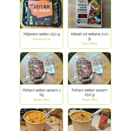
Mljeveni seitan 250 g
Kebab od seitana 200
g
Annapurna
Orgo Nova
Pohani seitan sezam 1
Pohani seitan sezam
kg
250 g
Repro Eko
Repro Eko