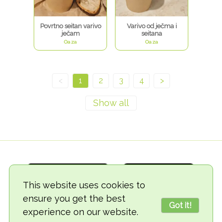
Povrtno seitan varivo
Varivo od ječma i
ječam
seitana
Oaza
Oaza
<
1
2
3
4
>
This website uses cookies to
ensure you get the best
Got it!
experience on our website.
© 2018-2026 TheVegCat