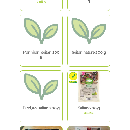
g
dmBio
Marinirani seitan 200
Seitan nature 200 g
g
Dimljeni seitan 200 g
Seitan 200 g
dmBio