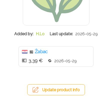
H.Lo
2026-05-29
Žabac
🏪
3,39 €
2026-05-29
Update product info