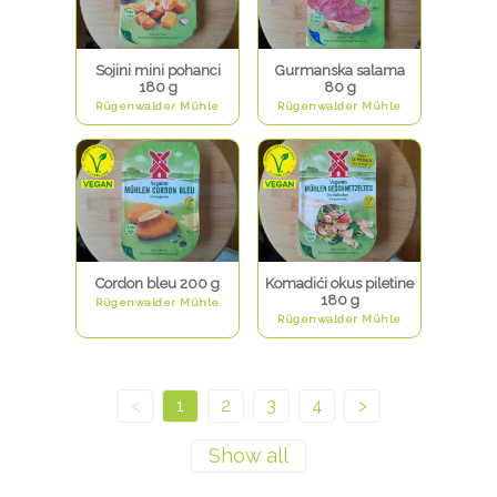
Sojini mini pohanci
Gurmanska salama
180 g
80 g
Rügenwalder Mühle
Rügenwalder Mühle
Cordon bleu 200 g
Komadići okus piletine
180 g
Rügenwalder Mühle
Rügenwalder Mühle
<
1
2
3
4
>