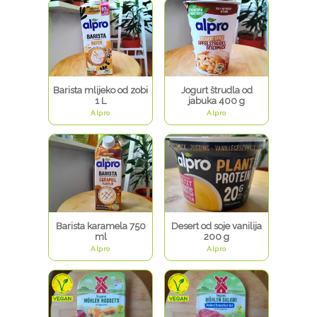
Barista mlijeko od zobi
Jogurt štrudla od
1 L
jabuka 400 g
Alpro
Alpro
Barista karamela 750
Desert od soje vanilija
ml
200 g
Alpro
Alpro