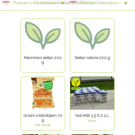
Žabac - Dubrava
Žabac - Kvatrić
Žabac - Trešnjevka
Žabac - Mamutica
Marinirani seitan 200
Seitan nature 200 g
g
Grisini s kikirikijem 70
Not Milk 3.5 % 0.5 L
g
Alpro
OM MADE