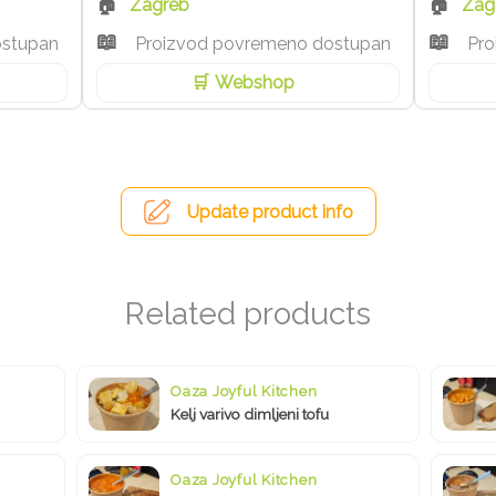
Zagreb
Zag
ostupan
Proizvod povremeno dostupan
Pro
Webshop
Update product info
Oaza Joyful Kitchen
Kelj varivo dimljeni tofu
Oaza Joyful Kitchen