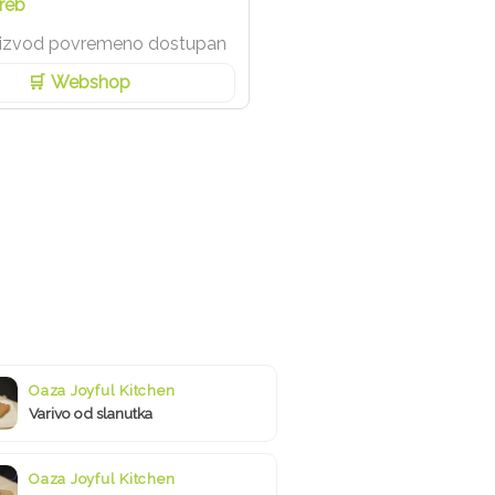
reb
izvod povremeno dostupan
Webshop
Oaza Joyful Kitchen
Varivo od slanutka
Oaza Joyful Kitchen