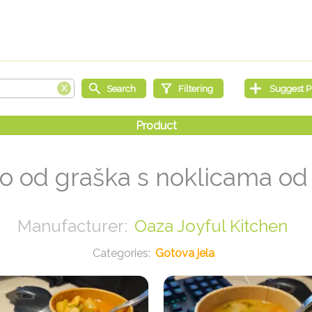
vo od graška s noklicama od 
Oaza Joyful Kitchen
Gotova jela