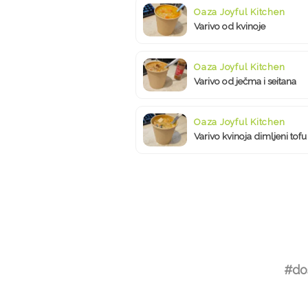
Oaza Joyful Kitchen
Varivo od kvinoje
Oaza Joyful Kitchen
Varivo od ječma i seitana
Oaza Joyful Kitchen
Varivo kvinoja dimljeni tofu
#do