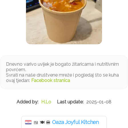
Dnevno varivo uvijek je bogato žitaricama i nutritivnim
povrćem.
Svrati na naše društvene mreže i pogledaj što se kuha
ovaj tjedan:
Facebook stranica
H.Lo
2025-01-08
Oaza Joyful Kitchen
🍱
🍽
🍔