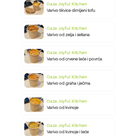
Oaza Joyful Kitchen
Varivo tikvice dimljeni tofu
Oaza Joyful Kitchen
Varivo od zelja i seitana
Oaza Joyful Kitchen
Varivo od crvene leće i povrća
Oaza Joyful Kitchen
Varivo od graha i ječma
Oaza Joyful Kitchen
Varivo od kvinoje
Oaza Joyful Kitchen
Varivo od kvinoje i leće