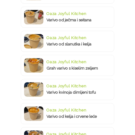
Oaza Joyful Kitchen
Varivo od ječma i seitana
Oaza Joyful Kitchen
Varivo od slanutka i kelja
Oaza Joyful Kitchen
Grah varivo s kiselim zeljem
Oaza Joyful Kitchen
Varivo kvinoja dimljeni tofu
Oaza Joyful Kitchen
Varivo od kelja i crvene leće
Oaza Joyful Kitchen