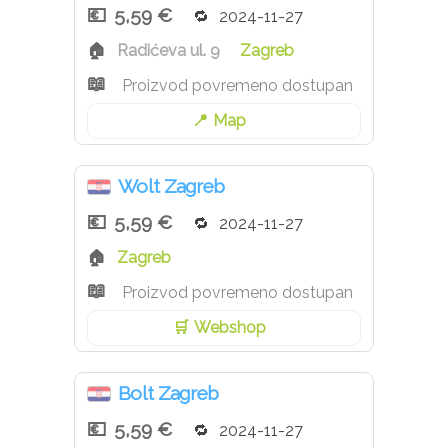
5,59 €
2024-11-27
Radićeva ul. 9
Zagreb
Proizvod povremeno dostupan
Map
Wolt Zagreb
5,59 €
2024-11-27
Zagreb
Proizvod povremeno dostupan
Webshop
Bolt Zagreb
5,59 €
2024-11-27