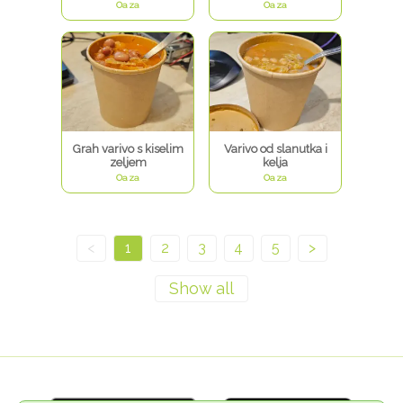
Oaza
Oaza
Grah varivo s kiselim
Varivo od slanutka i
zeljem
kelja
Oaza
Oaza
<
1
2
3
4
5
>