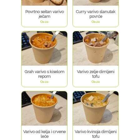
Povrtno seitan varivo
Curry varivo slanutak
ječam
povrće
Oaza
Oaza
Grah varivo s kiselom
Varivo zelje dimljeni
repom
tofu
Oaza
Oaza
Varivo od kelja i crvene
Varivo kvinoja dimljeni
leće
tofu