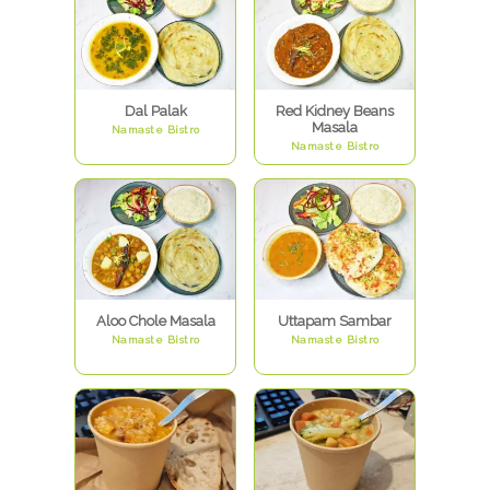
Dal Palak
Red Kidney Beans
Masala
Namaste Bistro
Namaste Bistro
Aloo Chole Masala
Uttapam Sambar
Namaste Bistro
Namaste Bistro