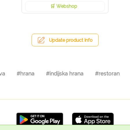
Webshop
Update product info
va
#hrana
#indijska hrana
#restoran