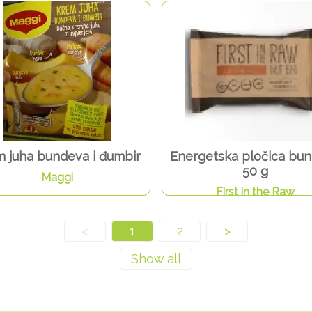
 juha bundeva i đumbir
Energetska pločica bu
50 g
Maggi
First in the Raw
<
1
2
>