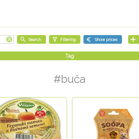
#buča