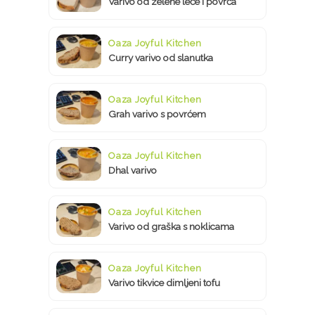
Varivo od zelene leće i povrća
Oaza Joyful Kitchen
Curry varivo od slanutka
Oaza Joyful Kitchen
Grah varivo s povrćem
Oaza Joyful Kitchen
Dhal varivo
Oaza Joyful Kitchen
Varivo od graška s noklicama
Oaza Joyful Kitchen
Varivo tikvice dimljeni tofu