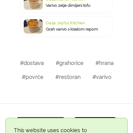
Varivo zelje dimljeni tofu
Oaza Joyful Kitchen
Grah varivo s kiselom repom
#dostava
#grahorice
#hrana
#povrće
#restoran
#varivo
This website uses cookies to