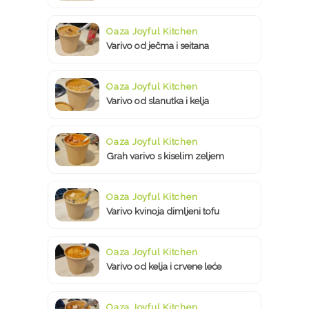
Oaza Joyful Kitchen
Varivo od ječma i seitana
Oaza Joyful Kitchen
Varivo od slanutka i kelja
Oaza Joyful Kitchen
Grah varivo s kiselim zeljem
Oaza Joyful Kitchen
Varivo kvinoja dimljeni tofu
Oaza Joyful Kitchen
Varivo od kelja i crvene leće
Oaza Joyful Kitchen