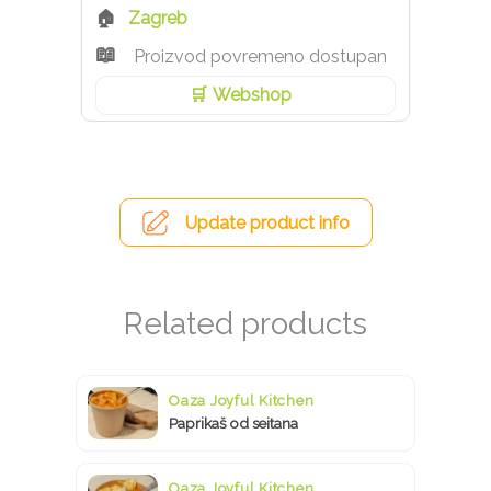
Zagreb
Proizvod povremeno dostupan
Webshop
Update product info
Oaza Joyful Kitchen
Paprikaš od seitana
Oaza Joyful Kitchen