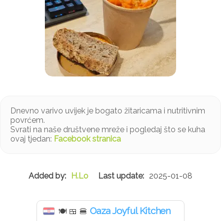
Dnevno varivo uvijek je bogato žitaricama i nutritivnim
povrćem.
Svrati na naše društvene mreže i pogledaj što se kuha
ovaj tjedan:
Facebook stranica
H.Lo
2025-01-08
Oaza Joyful Kitchen
🍽
🍱
🍔