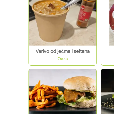
Varivo od ječma i seitana
Oaza