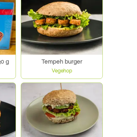
30 g
Tempeh burger
Vegehop