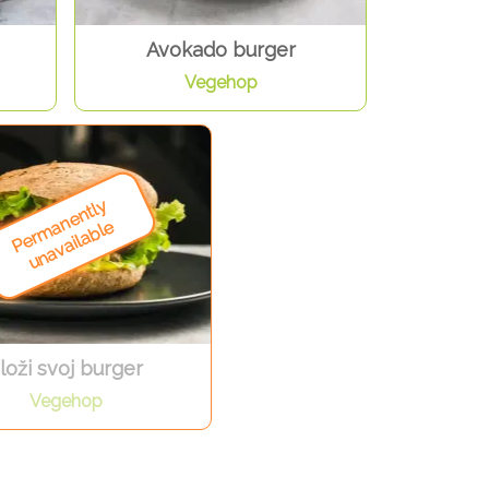
Avokado burger
Vegehop
loži svoj burger
Vegehop