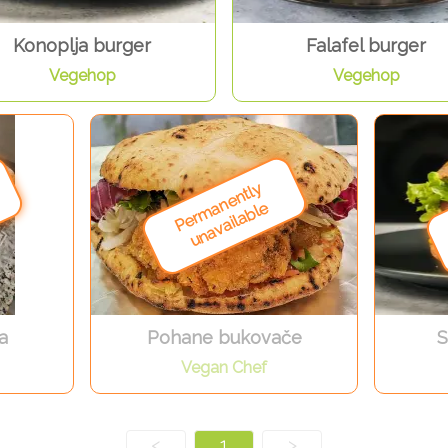
Konoplja burger
Falafel burger
Vegehop
Vegehop
a
Pohane bukovače
S
Vegan Chef
<
1
>