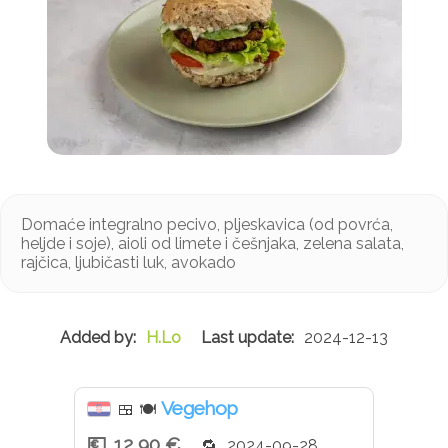
Domaće integralno pecivo, pljeskavica (od povrća,
heljde i soje), aioli od limete i češnjaka, zelena salata,
rajčica, ljubičasti luk, avokado
H.Lo
2024-12-13
Vegehop
🍱
🍽
12,90 €
2024-09-28