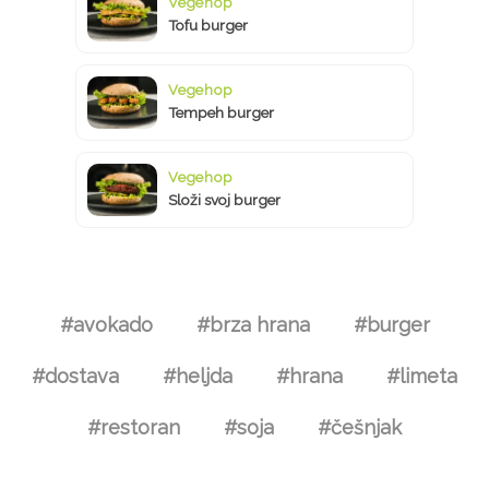
Vegehop
Tofu burger
Vegehop
Tempeh burger
Vegehop
Složi svoj burger
#avokado
#brza hrana
#burger
#dostava
#heljda
#hrana
#limeta
#restoran
#soja
#češnjak