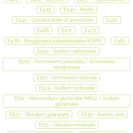
E435
E440 - Pectin
E445 - Glycerol ester of wood rosin
E450
E466
E471
E472
E476 - Polyglycerol polyricinoleate (PGPR)
E481
E500 - Sodium carbonates
E503 - Ammonium carbonate / Ammonium
bicarbonate
E510 - Ammonium chloride
E524 - Sodium hydroxide
E621 - Monosodium glutamate (MSG) / sodium
glutamate
E627 - Disodium guanylate
E630 - Inosinic acid
E631 - Disodium inosinate