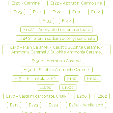
E120 - Carmine
E122 - Azorubin, Carmoisine
E123
E124
E129
E131
E132
E133
E142
E1422 - Acetylated distarch adipate
E1450 - Starch sodium octenyl succinate
E150 - Plain Caramel / Caustic Sulphite Caramel /
Ammonia Caramel / Sulphite Ammonia Caramel
E150c - Ammonia Caramel
E150d - Sulphite Ammonia Caramel
E151 - Brillantblack BN
E160
E160a
E160b
E160c
E170 - Calcium carbonate, Chalk
E200
E202
E211
E223
E224
E260 - Acetic acid