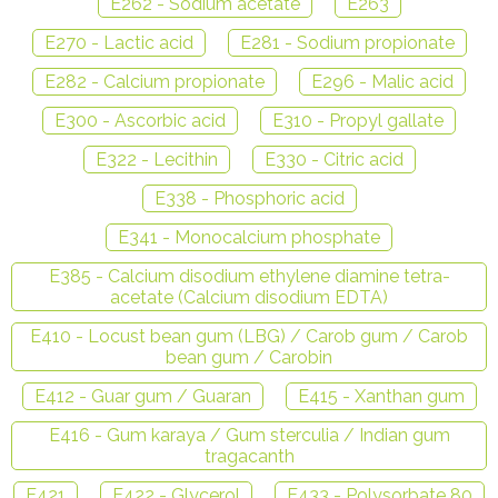
E262 - Sodium acetate
E263
E270 - Lactic acid
E281 - Sodium propionate
E282 - Calcium propionate
E296 - Malic acid
E300 - Ascorbic acid
E310 - Propyl gallate
E322 - Lecithin
E330 - Citric acid
E338 - Phosphoric acid
E341 - Monocalcium phosphate
E385 - Calcium disodium ethylene diamine tetra-
acetate (Calcium disodium EDTA)
E410 - Locust bean gum (LBG) / Carob gum / Carob
bean gum / Carobin
E412 - Guar gum / Guaran
E415 - Xanthan gum
E416 - Gum karaya / Gum sterculia / Indian gum
tragacanth
E421
E422 - Glycerol
E433 - Polysorbate 80