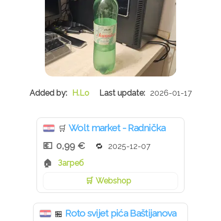
H.Lo
2026-01-17
Wolt market - Radnička
🛒
0,99 €
2025-12-07
Загреб
Webshop
Roto svijet pića Baštijanova
🏪