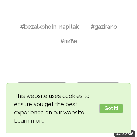
#bezalkoholni napitak
#gazirano
#пиће
This website uses cookies to
ensure you get the best
Got it!
experience on our website.
© 2018-2026 TheVegCat
Learn more