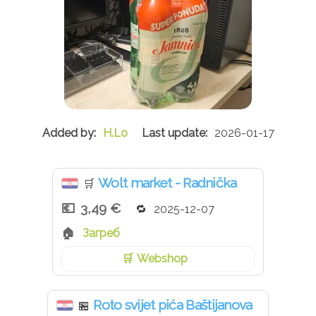
H.Lo
2026-01-17
Wolt market - Radnička
🛒
3,49 €
2025-12-07
Загреб
Webshop
Roto svijet pića Baštijanova
🏪