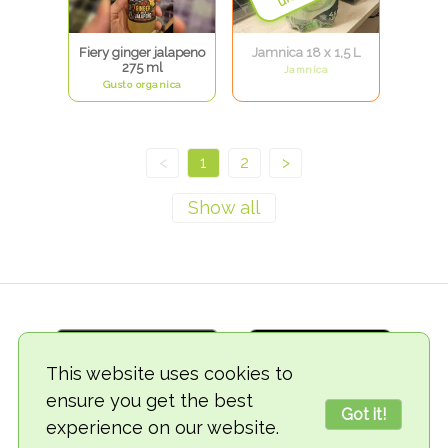
Fiery ginger jalapeno
Jamnica 18 x 1,5 L
275 ml
Jamnica
Gusto organica
<
1
2
>
This website uses cookies to
ensure you get the best
Got it!
experience on our website.
© 2018-2026 TheVegCat