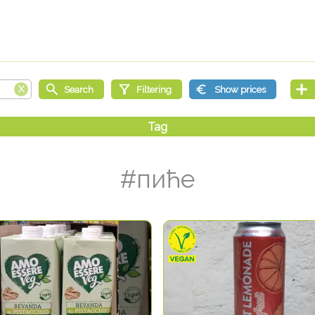
#пиће