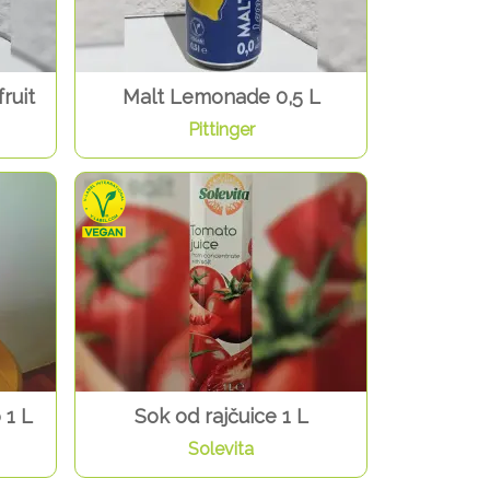
ruit
Malt Lemonade 0,5 L
Pittinger
 1 L
Sok od rajčuice 1 L
Solevita