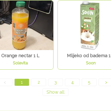
Orange nectar 1 L
Mlijeko od badema 1
Solevita
Soon
<
1
2
3
4
5
>