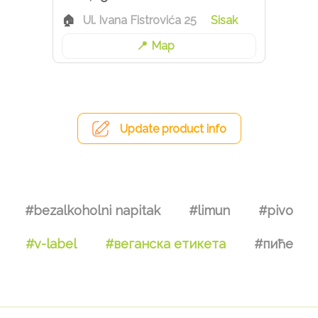
Ul. Ivana Fistrovića 25
Sisak
Map
Update product info
#bezalkoholni napitak
#limun
#pivo
#v-label
#веганска етикета
#пиће