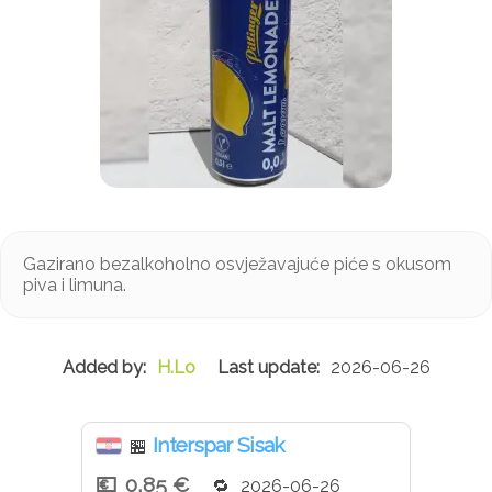
Gazirano bezalkoholno osvježavajuće piće s okusom
piva i limuna.
H.Lo
2026-06-26
Interspar Sisak
🏪
0,85 €
2026-06-26