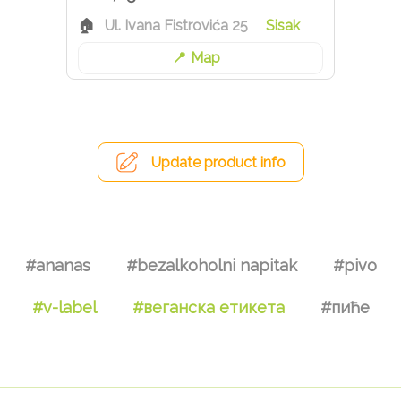
Ul. Ivana Fistrovića 25
Sisak
Map
Update product info
#ananas
#bezalkoholni napitak
#pivo
#v-label
#веганска етикета
#пиће