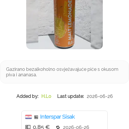
Gazirano bezalkoholno osvježavajuće piće s okusom
piva i ananasa.
H.Lo
2026-06-26
Interspar Sisak
🏪
0,85 €
2026-06-26