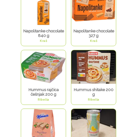
Napolitanke chocolate
Napolitanke chocolate
840 g
327 g
Kraš
Kraš
Hummus rajčica
Hummus shitake 200
češnjak 200 g
g
Ribella
Ribella