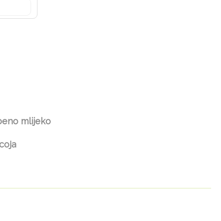
eno mlijeko
соја