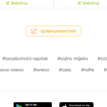
Webshop
Webshop
Update product info
#bezalkoholni napitak
#sojino mlijeko
#zob
иљно млеко
#млеко
#овас
#пиће
#