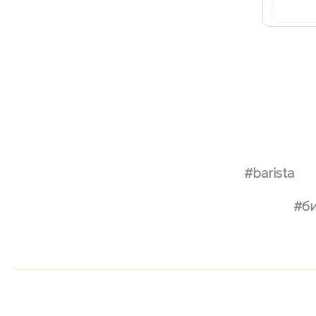
#barista
#б