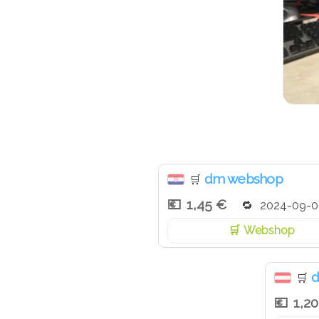
dm webshop
🛒
1,45 €
2024-09-0
Webshop
d
🛒
1,2