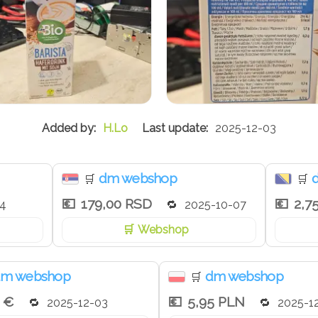
H.Lo
2025-12-03
dm webshop
🛒
🛒
179,00 RSD
2,7
4
2025-10-07
Webshop
m webshop
dm webshop
🛒
0 €
5,95 PLN
2025-12-03
2025-1