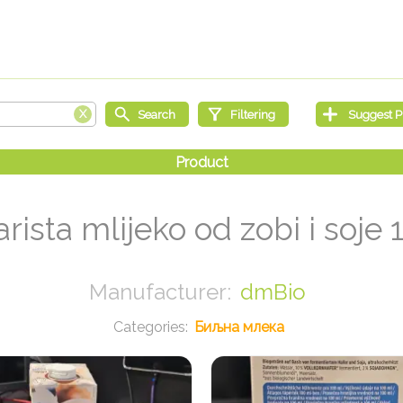
rista mlijeko od zobi i soje 
dmBio
Биљна млека