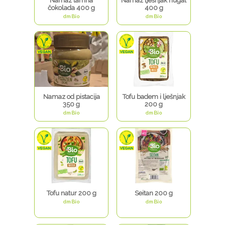
Namaz tamna
Namaz lješnjak nugat
čokolada 400 g
400 g
dmBio
dmBio
Namaz od pistacija
Tofu badem i lješnjak
350 g
200 g
dmBio
dmBio
Tofu natur 200 g
Seitan 200 g
dmBio
dmBio