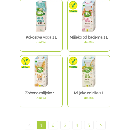
Kokosova voda 1 L
Mlijeko od badema 1 L
dmBio
dmBio
Zobeno mlijeko 1 L
Mlijeko od riže 1 L
dmBio
dmBio
<
1
2
3
4
5
>