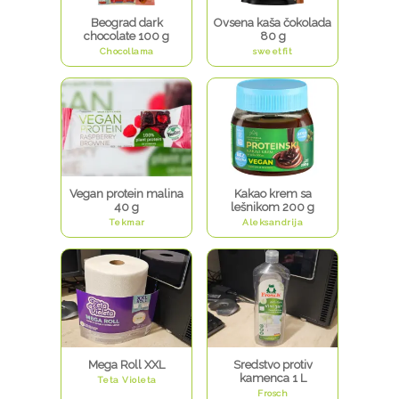
Beograd dark
Ovsena kaša čokolada
chocolate 100 g
80 g
Chocollama
sweetfit
Vegan protein malina
Kakao krem sa
40 g
lešnikom 200 g
Tekmar
Aleksandrija
Mega Roll XXL
Sredstvo protiv
kamenca 1 L
Teta Violeta
Frosch