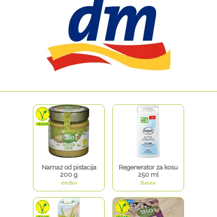
Namaz od pistacija
Regenerator za kosu
200 g
250 ml
dmBio
Balea