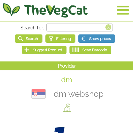
dm
dm webshop