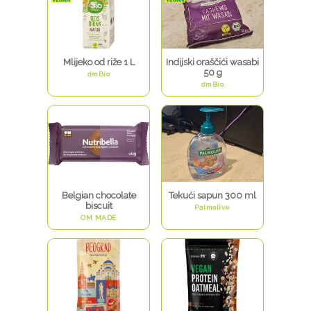
Mlijeko od riže 1 L
Indijski oraščići wasabi
50 g
dmBio
dmBio
Belgian chocolate
Tekući sapun 300 ml
biscuit
Palmolive
OM MADE