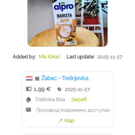
Mia Krkač
2025-11-27
Žabac - Trešnjevka
🏪
1,99 €
2025-11-27
Tratinska 80a
Загреб
Производ повремено доступан
Map