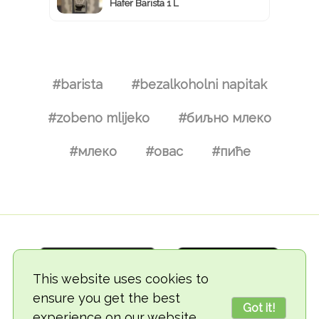
Hafer Barista 1 L
#barista
#bezalkoholni napitak
#zobeno mlijeko
#биљно млеко
#млеко
#овас
#пиће
This website uses cookies to
ensure you get the best
Got it!
experience on our website.
© 2018-2026 TheVegCat