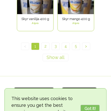
Skyr vanilija 400 g
Skyr mango 400 g
Alpro
Alpro
<
1
2
3
4
5
>
This website uses cookies to
ensure you get the best
Got it!