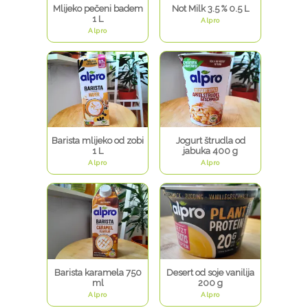
Mlijeko pečeni badem
Not Milk 3.5 % 0.5 L
1 L
Alpro
Alpro
Barista mlijeko od zobi
Jogurt štrudla od
1 L
jabuka 400 g
Alpro
Alpro
Barista karamela 750
Desert od soje vanilija
ml
200 g
Alpro
Alpro