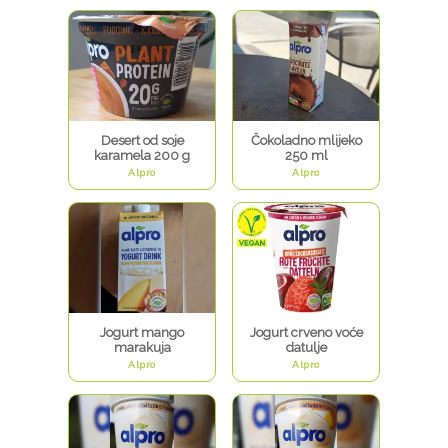
Desert od soje
Čokoladno mlijeko
karamela 200 g
250 ml
Alpro
Alpro
Jogurt mango
Jogurt crveno voće
marakuja
datulje
Alpro
Alpro