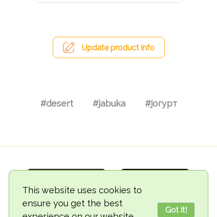
Update product info
#desert
#jabuka
#јогурт
This website uses cookies to
ensure you get the best
Got it!
experience on our website.
© 2018-2026 TheVegCat