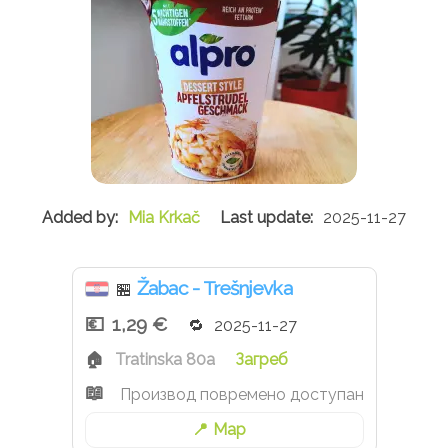
Mia Krkač
2025-11-27
Žabac - Trešnjevka
🏪
1,29 €
2025-11-27
Tratinska 80a
Загреб
Производ повремено доступан
Map