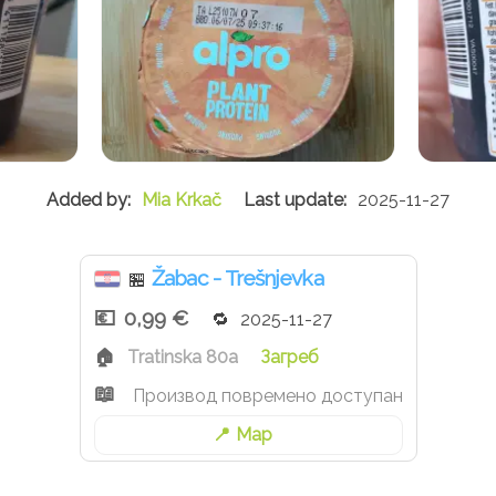
Mia Krkač
2025-11-27
Žabac - Trešnjevka
🏪
0,99 €
2025-11-27
Tratinska 80a
Загреб
Производ повремено доступан
Map