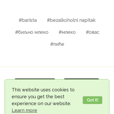
#barista
#bezalkoholni napitak
#биљно млеко
#млеко
#овас
#пиће
This website uses cookies to
ensure you get the best
Got it!
experience on our website.
© 2018-2026 TheVegCat
Learn more