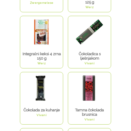
125 g
Zwergenwiese
Werz
Integralni keksi 4 zrna
Čokoladica s
150 g
lješnjakom
Werz
Vivani
Čokolada za kuhanje
Tamna čokolada
brusnica
Vivani
Vivani