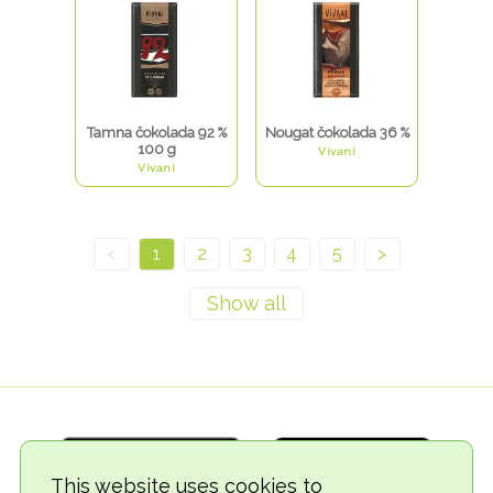
Tamna čokolada 92 %
Nougat čokolada 36 %
100 g
Vivani
Vivani
<
1
2
3
4
5
>
This website uses cookies to