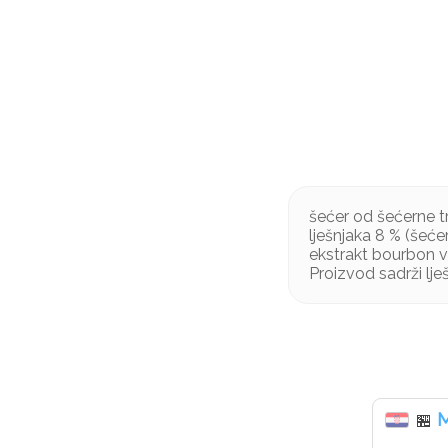
šećer od šećerne t
lješnjaka 8 % (šećer
ekstrakt bourbon va
Proizvod sadrži lje
M
🏪