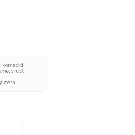
c, komadići
amel sirup),
glutena