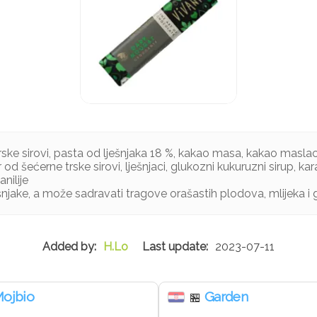
rske sirovi, pasta od lješnjaka 18 %, kakao masa, kakao masla
 od šećerne trske sirovi, lješnjaci, glukozni kukuruzni sirup, kar
nilije
šnjake, a može sadravati tragove orašastih plodova, mlijeka i 
H.Lo
2023-07-11
ojbio
Garden
🏪