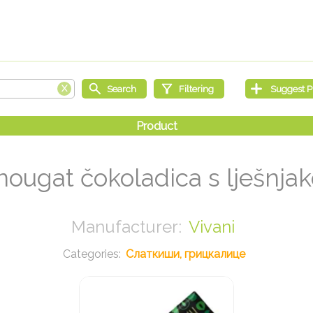
ougat čokoladica s lješnja
Vivani
Слаткиши, грицкалице