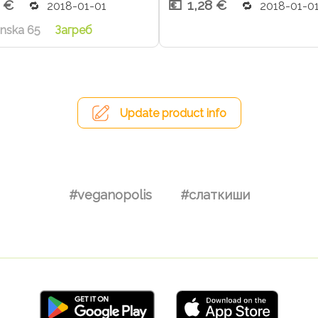
8 €
1,28 €
2018-01-01
2018-01-0
inska 65
Загреб
Update product info
#veganopolis
#слаткиши