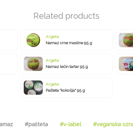
Argeta
Namaz crne masline 95 g
Argeta
Namaz lećin tartar 95 g
Argeta
Pašteta "kokošja" 95 g
amaz
#pašteta
#v-label
#veganska ozn