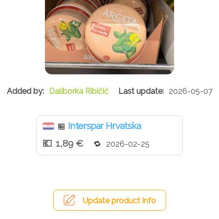
Daliborka Ribičić
2026-05-07
Interspar Hrvatska
🏪
1,89 €
2026-02-25
Update product info