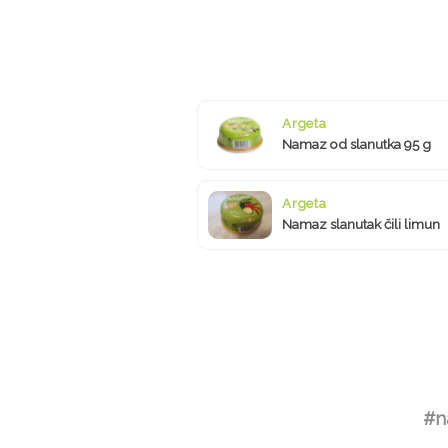
Argeta
Namaz od slanutka 95 g
Argeta
Namaz slanutak čili limun
#n