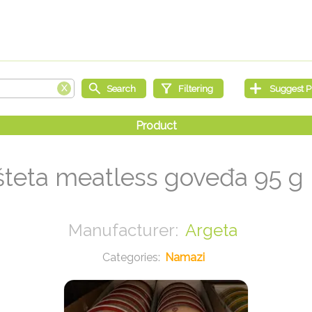
šteta meatless goveđa 95 g
Argeta
Namazi