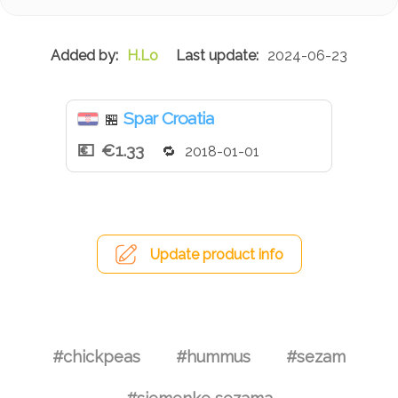
H.Lo
2024-06-23
Spar Croatia
🏪
€1.33
2018-01-01
Update product info
#chickpeas
#hummus
#sezam