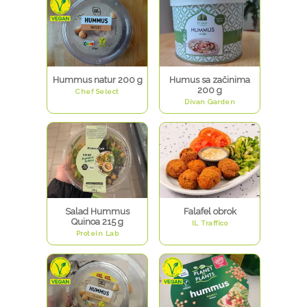
Hummus natur 200 g
Humus sa začinima
200 g
Chef Select
Divan Garden
Salad Hummus
Falafel obrok
Quinoa 215 g
IL Traffico
Protein Lab