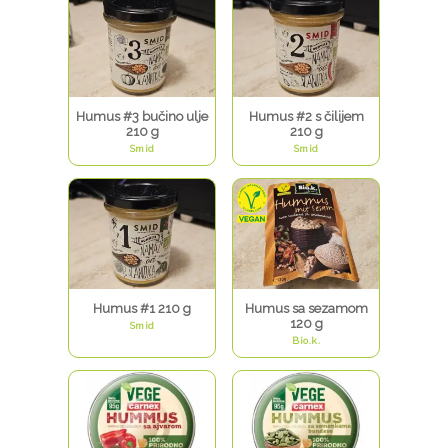
Humus #3 bučino ulje
Humus #2 s čilijem
210 g
210 g
Smid
Smid
Humus #1 210 g
Humus sa sezamom
120 g
Smid
Bio.k.