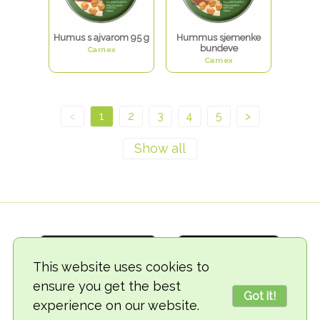
Humus s ajvarom 95 g
Hummus sjemenke
bundeve
Carnex
Carnex
<
1
2
3
4
5
>
This website uses cookies to
ensure you get the best
Got it!
experience on our website.
© 2018-2026 TheVegCat