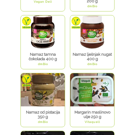
200 g
Vegan Deli
dmBio
Namaz tamna
Namaz lješnjak nugat
čokolada 400 g
400 g
dmBio
dmBio
Namaz od pistacija
Margarin maslinovo
350 g
ulje 250 g
dmBio
Vitaquell