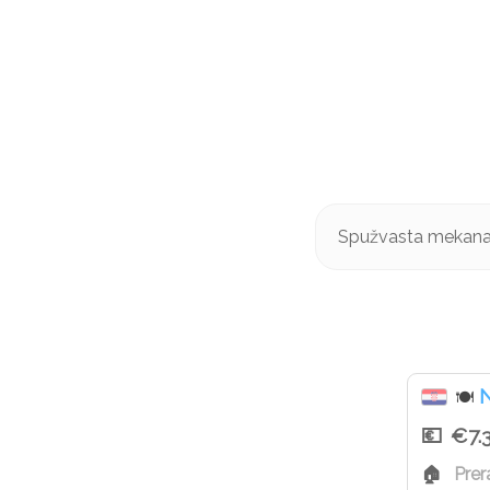
Spužvasta mekana 
N
🍽
€7.
Prer