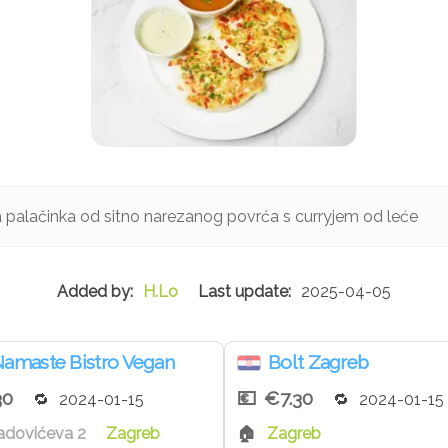
palačinka od sitno narezanog povrća s curryjem od leće
H.Lo
2025-04-05
amaste Bistro Vegan
Bolt Zagreb
30
€7.30
2024-01-15
2024-01-15
adovićeva 2
Zagreb
Zagreb