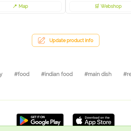
Map
Webshop
Update product info
y
#food
#indian food
#main dish
#r