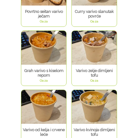
Povrtno seitan varivo
Curry varivo slanutak
ječam
povrće
Oaza
Oaza
Grah varivo s kiselom
Varivo zelje dimljeni
repom
tofu
Oaza
Oaza
Varivo od kelja i crvene
Varivo kvinoja dimljeni
leće
tofu