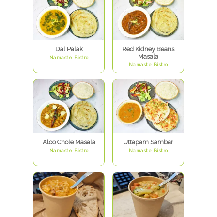
Dal Palak
Red Kidney Beans
Masala
Namaste Bistro
Namaste Bistro
Aloo Chole Masala
Uttapam Sambar
Namaste Bistro
Namaste Bistro