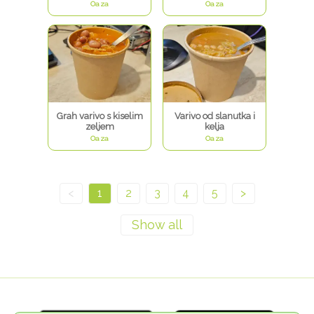
Oaza
Oaza
Grah varivo s kiselim
Varivo od slanutka i
zeljem
kelja
Oaza
Oaza
<
1
2
3
4
5
>