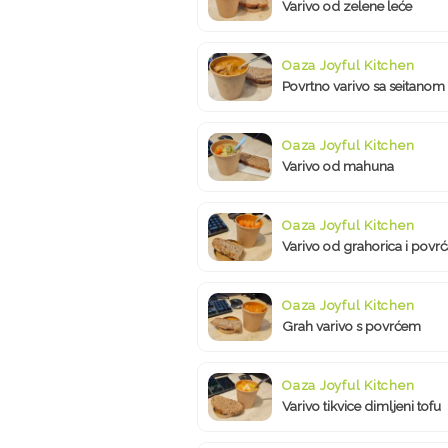
Varivo od zelene leće
Oaza Joyful Kitchen
Povrtno varivo sa seitanom
Oaza Joyful Kitchen
Varivo od mahuna
Oaza Joyful Kitchen
Varivo od grahorica i povrć
Oaza Joyful Kitchen
Grah varivo s povrćem
Oaza Joyful Kitchen
Varivo tikvice dimljeni tofu