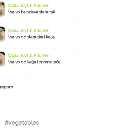
Oaza Joyful Kitchen
Varivo bundeva slanutak
Oaza Joyful Kitchen
Varivo od slanutka i kelja
Oaza Joyful Kitchen
Varivo od kelja i crvene leće
m repom
#vegetables