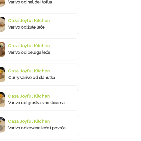
Varivo od heljde i tofua
Oaza Joyful Kitchen
Varivo od žute leće
Oaza Joyful Kitchen
Varivo od beluga leće
Oaza Joyful Kitchen
Curry varivo od slanutka
Oaza Joyful Kitchen
Varivo od graška s noklicama
Oaza Joyful Kitchen
Varivo od crvene leće i povrća