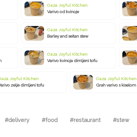
Oaza Joyful Kitchen
Varivo od kvinoje
Oaza Joyful Kitchen
Barley and seitan stew
Oaza Joyful Kitchen
m
Varivo kvinoja dimljeni tofu
Oaza Joyful Kitchen
Oaza Joyful Kitchen
arivo zelje dimljeni tofu
Grah varivo s kiselo
#delivery
#food
#restaurant
#stew