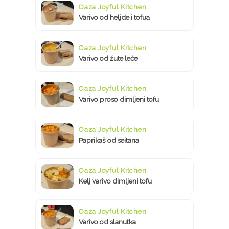
Oaza Joyful Kitchen
Varivo od heljde i tofua
Oaza Joyful Kitchen
Varivo od žute leće
Oaza Joyful Kitchen
Varivo proso dimljeni tofu
Oaza Joyful Kitchen
Paprikaš od seitana
Oaza Joyful Kitchen
Kelj varivo dimljeni tofu
Oaza Joyful Kitchen
Varivo od slanutka