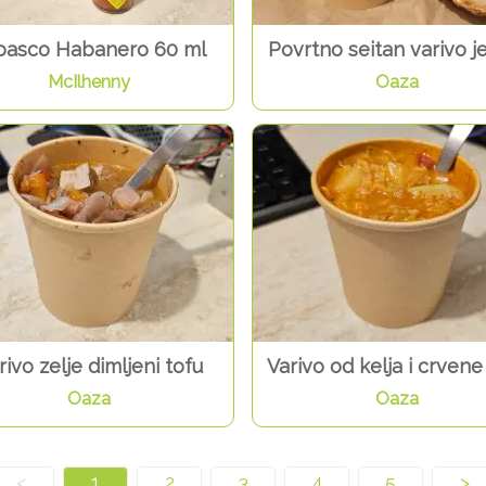
basco Habanero 60 ml
Povrtno seitan varivo 
McIlhenny
Oaza
rivo zelje dimljeni tofu
Varivo od kelja i crvene
Oaza
Oaza
<
1
2
3
4
5
>