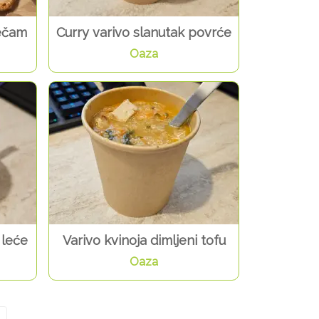
ječam
Curry varivo slanutak povrće
Oaza
 leće
Varivo kvinoja dimljeni tofu
Oaza