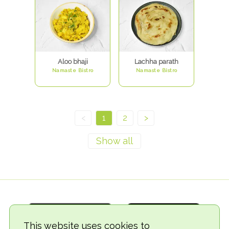
Aloo bhaji
Lachha parath
Namaste Bistro
Namaste Bistro
<
1
2
>
This website uses cookies to