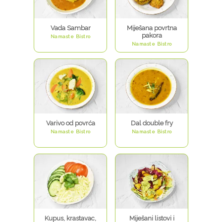
Vada Sambar
Miješana povrtna
pakora
Namaste Bistro
Namaste Bistro
Varivo od povrća
Dal double fry
Namaste Bistro
Namaste Bistro
Kupus, krastavac,
Miješani listovi i