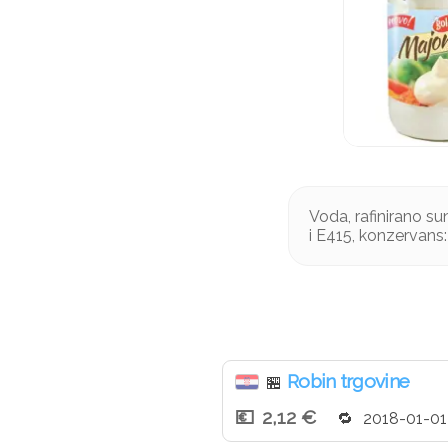
Voda, rafinirano su
i E415, konzervans:
Robin trgovine
🏪
2,12 €
2018-01-01