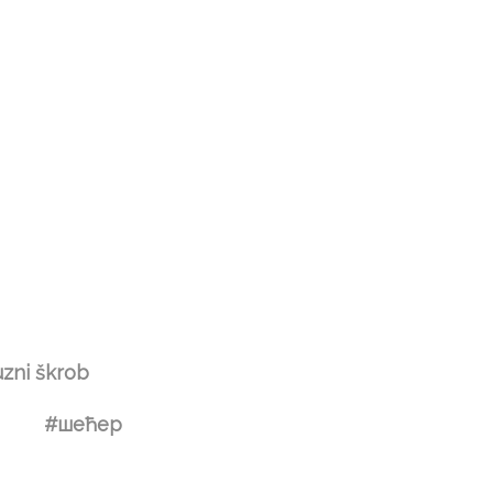
zni škrob
#шећер