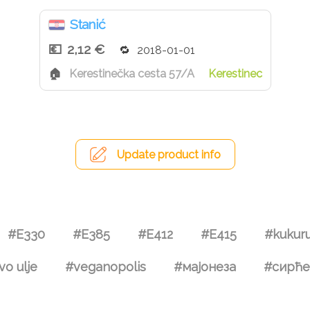
Stanić
2,12 €
2018-01-01
Kerestinečka cesta 57/A
Kerestinec
Update product info
#E330
#E385
#E412
#E415
#kukuru
o ulje
#veganopolis
#мајонеза
#сирће