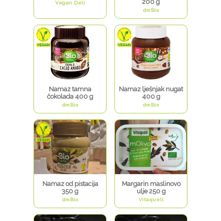
200 g
Vegan Deli
dmBio
Namaz tamna
Namaz lješnjak nugat
čokolada 400 g
400 g
dmBio
dmBio
Namaz od pistacija
Margarin maslinovo
350 g
ulje 250 g
dmBio
Vitaquell