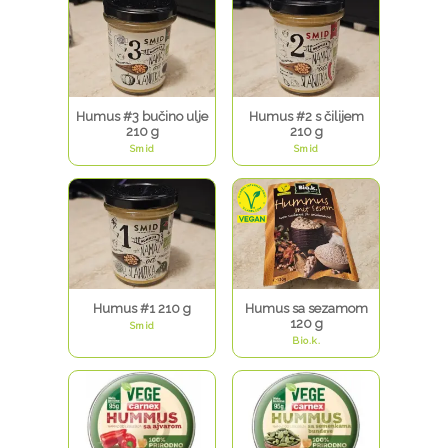
Humus #3 bučino ulje
Humus #2 s čilijem
210 g
210 g
Smid
Smid
Humus #1 210 g
Humus sa sezamom
120 g
Smid
Bio.k.