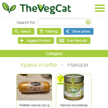
Храна и пиће
• Намази
Pašteta natural 150 g
Namaz od pistacija