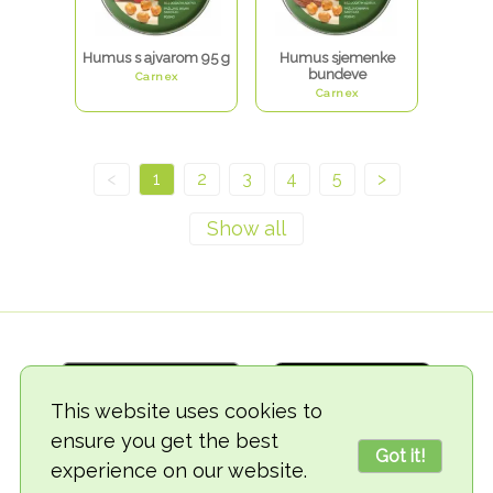
Humus s ajvarom 95 g
Humus sjemenke
bundeve
Carnex
Carnex
<
1
2
3
4
5
>
This website uses cookies to
ensure you get the best
Got it!
experience on our website.
© 2018-2026 TheVegCat