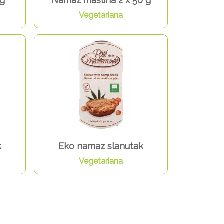
 g
Namaz maslina 2 x 50 g
Vegetariana
k
Eko namaz slanutak
Vegetariana