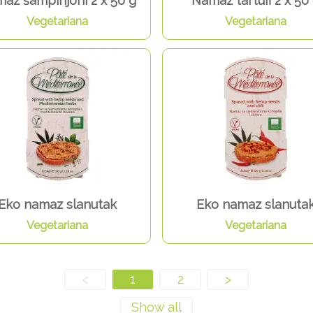
az šampinjoni 2 x 50 g
Namaz tartufi 2 x 50
Vegetariana
Vegetariana
Eko namaz slanutak
Eko namaz slanuta
Vegetariana
Vegetariana
<
1
2
>