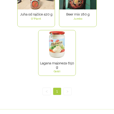
Juha od rajčice 420 g
Beer mix 180 g
O'Plant
Jumbo
Lagana majoneza 650
g
Goldi
<
1
>