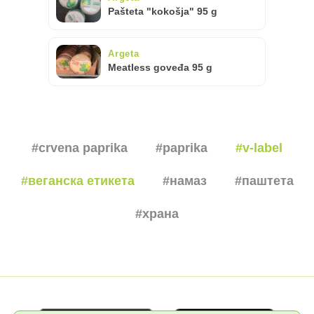
Pašteta "kokošja" 95 g
Argeta
Meatless goveđa 95 g
#crvena paprika
#paprika
#v-label
#веганска етикета
#намаз
#паштета
#храна