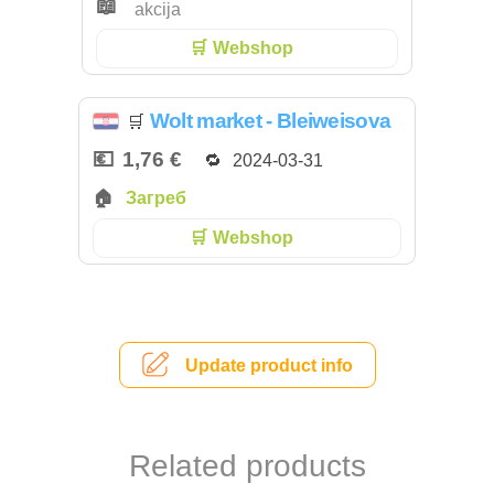
akcija
Webshop
Wolt market - Bleiweisova
🛒
1,76 €
2024-03-31
Загреб
Webshop
Update product info