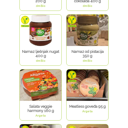
200 g
čokolada 400 g
dmBio
dmBio
Namaz lješnjak nugat
Namaz od pistacija
400 g
350 g
dmBio
dmBio
Salata veggie
Meatless goveđa 95 g
harmony 160 g
Argeta
Argeta