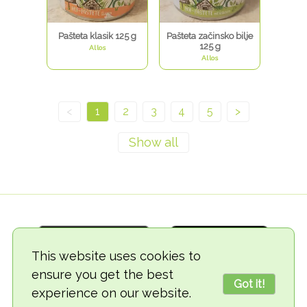
Pašteta klasik 125 g
Pašteta začinsko bilje
125 g
Allos
Allos
<
1
2
3
4
5
>
This website uses cookies to
ensure you get the best
Got it!
experience on our website.
© 2018-2026 TheVegCat