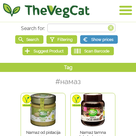
#намаз
Namaz od pistacija
Namaz tamna