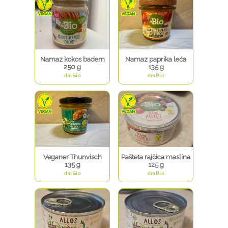
Namaz kokos badem
Namaz paprika leća
250 g
135 g
dmBio
dmBio
Veganer Thunvisch
Pašteta rajčica maslina
135 g
125 g
dmBio
dmBio