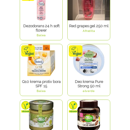
Dezodorans 24 h soft
Red grapes gel 250 ml
flower
Afrodita
Balea
Q10 krema protiv bora
Deo krema Pure
SPF 15
Strong 50 ml
Balea
alverde