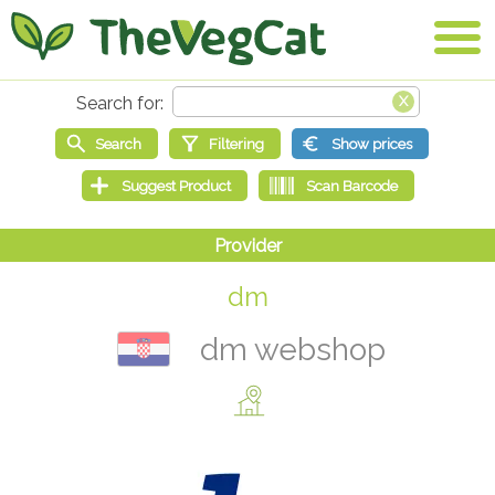
dm
dm webshop