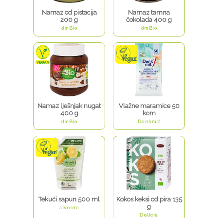
Namaz od pistacija
Namaz tamna
200 g
čokolada 400 g
dmBio
dmBio
Namaz lješnjak nugat
Vlažne maramice 50
400 g
kom
dmBio
Denkmit
Tekući sapun 500 ml
Kokos keksi od pira 135
g
alverde
Delicia