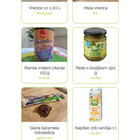
Vrećice 10 x 20 L
Mala vrećica
Weltplast
dm
Bianka instant cikorija
Pesto s bosiljkom 190
125 g
g
Franck
dmBio
Slana karamela
Napitak zob vanilija 1 l
čokoladica
dmBio
Sportness