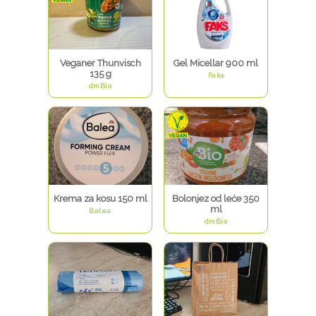
Veganer Thunvisch
Gel Micellar 900 ml
135 g
Faks
dmBio
Krema za kosu 150 ml
Bolonjez od leće 350
ml
Balea
dmBio