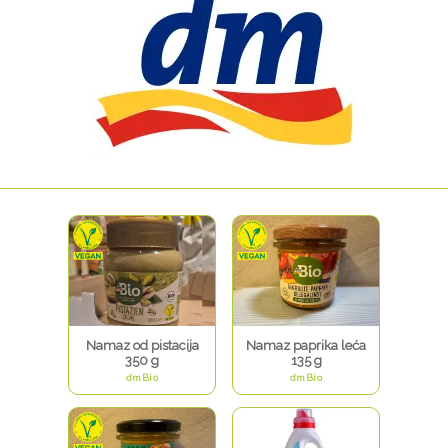
Namaz od pistacija
Namaz paprika leća
350 g
135 g
dmBio
dmBio