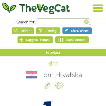
dm
dm Hrvatska