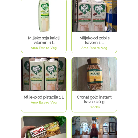
Alkoholna pića
Tjestenine
Dječja hrana
Salate
Kava
Deserti
Mlijeko soja kalcij
Mlijeko od zobi s
vitamini 1 L
kavom 1 L
Amo Essere Veg
Amo Essere Veg
Mlijeko od pistacije 1 L
Cronat gold instant
kava 100 g
Amo Essere Veg
Jacobs