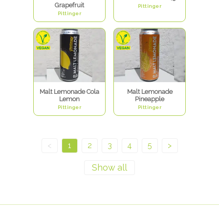
Grapefruit
Pittinger
Pittinger
Malt Lemonade Cola
Malt Lemonade
Lemon
Pineapple
Pittinger
Pittinger
<
1
2
3
4
5
>