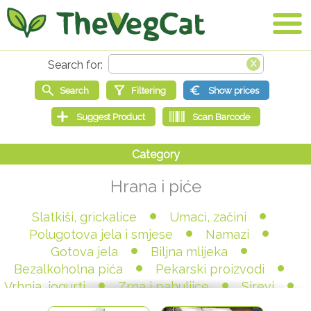
Hrana i piće
Slatkiši, grickalice
Umaci, začini
Polugotova jela i smjese
Namazi
Gotova jela
Biljna mlijeka
Bezalkoholna pića
Pekarski proizvodi
Vrhnja, jogurti
Zrna i pahuljice
Sirevi
Sladoledi
Kolači i torte
Naresci