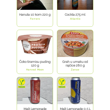
Hanuta 10 kom 220 g
Cockta 275 ml
Ferrero
Atlantic
Čoko tiramisu puding
Grah u umaku od
120 g
rajčice 280 g
Harvest Moon
Zanae
Malt Lemonade
Malt Lemonade 0,5 L