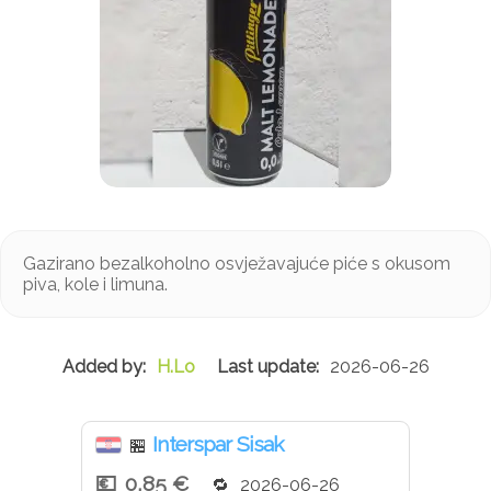
Gazirano bezalkoholno osvježavajuće piće s okusom
piva, kole i limuna.
H.Lo
2026-06-26
Interspar Sisak
🏪
0,85 €
2026-06-26