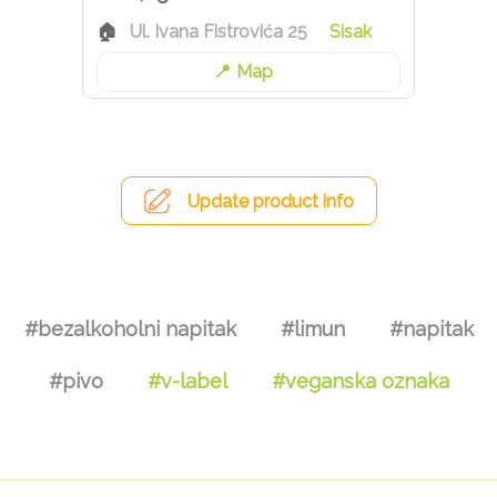
Ul. Ivana Fistrovića 25
Sisak
Map
Update product info
#bezalkoholni napitak
#limun
#napitak
#pivo
#v-label
#veganska oznaka